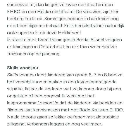
succesvol af, dan krijgen ze twee certificaten: een
EHBO en een Held
in
certificaat. De vrouwen zijn hier
heel erg trots op. Sommigen hebben in hun leven nog
nooit een diploma behaald. En ik ben als trainer natuurlijk
ook supertrots op deze Held
innen
!
Ik startte met twee trainingen in Breda. Al snel volgden
er trainingen in Oosterhout en er staan weer nieuwe
trainingen op de planning.
Skills voor jou
Skills voor jou
leert kinderen van groep 6, 7 en 8 hoe ze
het verschil kunnen maken in een levensbedreigende
situatie. Ik leer de kinderen wat ze kunnen doen bij een
ongelukje of een ongeval. Ik werk met het
lesprogramma
LessonUp
dat de kinderen via beelden en
filmpjes laat kennismaken met het Rode Kruis en EHBO.
Na de theorie gaan ze lekker oefenen met de stabiele
zijligging, verbanden leggen en nog veel meer.