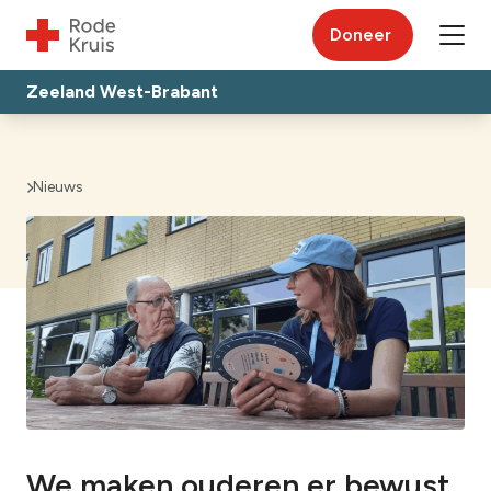
Doneer
Zeeland West-Brabant
Nieuws
We maken ouderen er bewust