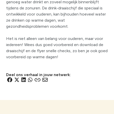
genoeg water drinkt en zoveel mogelijk binnenblijft
tijdens de zonuren. De drink-draaischijf die speciaal is
ontwikkeld voor ouderen, kan bijhouden hoeveel water
ze drinken op warme dagen, wat
gezondheidsproblemen voorkomt.
Het is niet alleen van belang voor ouderen, maar voor
iedereen! Wees dus goed voorbereid en download de
draaischijf en de flyer snelle checks, zo ben je ook goed
voorbereid op warme dagen!
Deel ons verhaal in jouw netwerk:
D
D
D
D
D
D
e
e
e
e
e
e
l
l
l
l
l
l
e
e
e
e
e
e
n
n
n
n
n
n
v
v
v
v
v
v