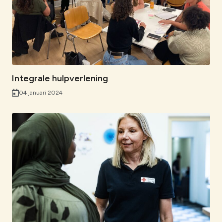
k
n
p
Integrale hulpverlening
04 januari 2024