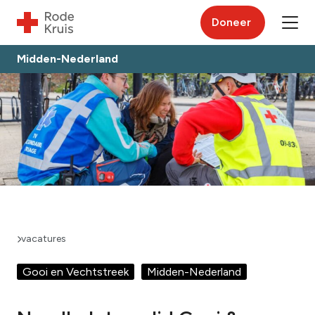
Doneer
Midden-Nederland
vacatures
Gooi en Vechtstreek
Midden-Nederland