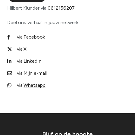
Hilbert Klunder via
0612156207
Deel ons verhaal in jouw netwerk
via
Facebook
D
e
via
X
D
l
e
via
LinkedIn
e
D
l
n
e
via
Mijn e-mail
e
D
l
n
e
via
Whatsapp
e
D
l
n
e
e
l
n
e
n
Blijf op de hoogte