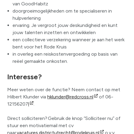
van GoodHabitz
doorgroeimogelijkheden om te specialiseren in
hulpverlening
ervaring. Je vergroot jouw deskundigheid en kunt
jouw talenten inzetten en ontwikkelen
een collectieve verzekering wanneer je aan het werk
bent voor het Rode Kruis
in overleg een reiskostenvergoeding op basis van
reëel gemaakte onkosten.
Interesse?
Meer weten over de functie? Neem contact op met
Hilbert Klunder via
hklunder@redcross.nl
of 06-
12156207
l
.
Direct solliciteren? Gebruik de knop “Solliciteer nu” of
stuur een motivatiemail met cv
naar
vacatures.districtutrecht@rodekruis.nl
o.v.v.