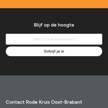
e
r
b
e
Blijf op de hoogte
r
i
c
Schrijf je in
h
t
e
n
Contact Rode Kruis Oost-Brabant