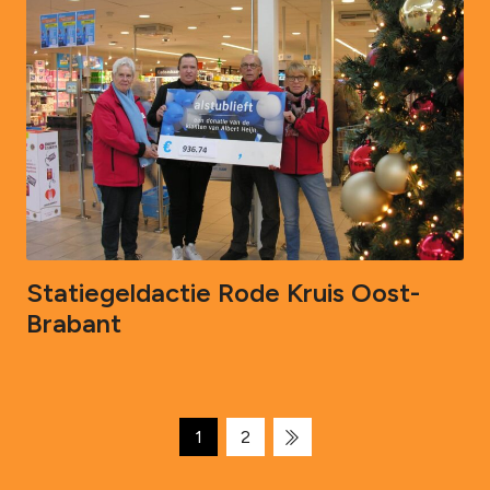
Statiegeldactie Rode Kruis Oost-
Brabant
M
1
2
e