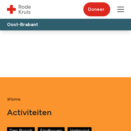
Doneer
Oost-Brabant
Home
Activiteiten
Den Bosch
Eindhoven
Helmond