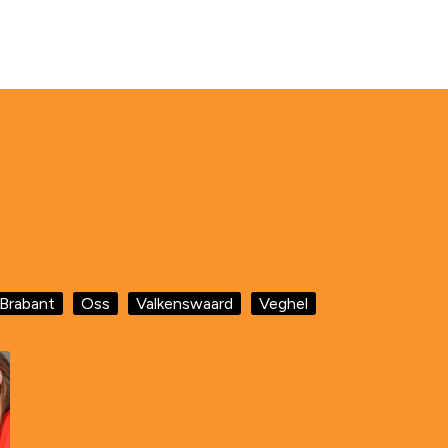
Brabant
Oss
Valkenswaard
Veghel