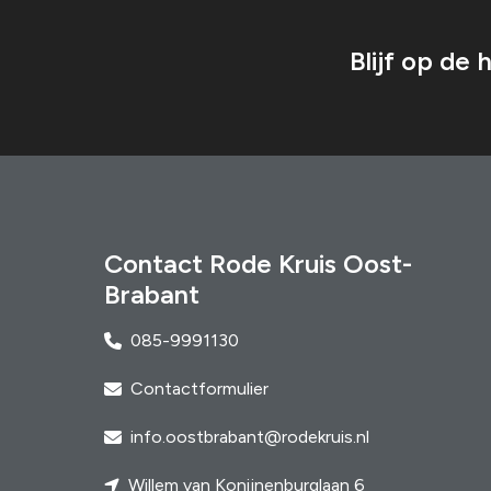
b
e
Blijf op de
r
i
c
h
Contact Rode Kruis Oost-
t
Brabant
e
085-9991130
n
Contactformulier
info.oostbrabant@rodekruis.nl
Willem van Konijnenburglaan 6