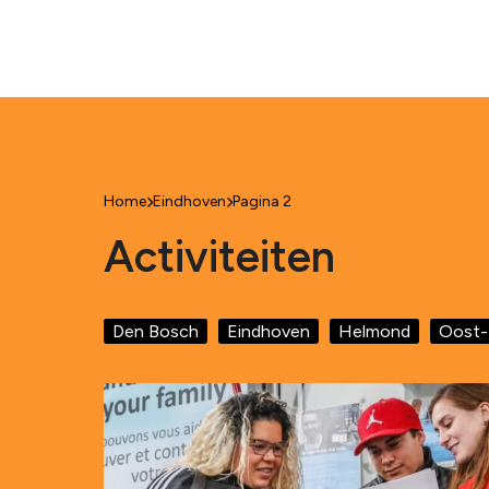
Home
Eindhoven
Pagina 2
Activiteiten
Den Bosch
Eindhoven
Helmond
Oost-