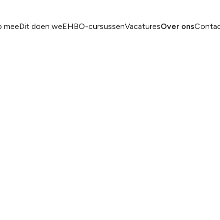
p mee
Dit doen we
EHBO-cursussen
Vacatures
Over ons
Conta