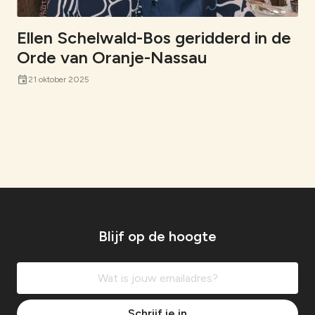
Ellen Schelwald-Bos geridderd in de
Orde van Oranje-Nassau
event
21 oktober 2025
Blijf op de hoogte
Schrijf je in