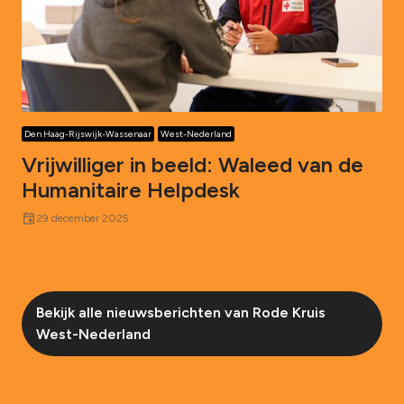
Den Haag-Rijswijk-Wassenaar
West-Nederland
Vrijwilliger in beeld: Waleed van de
Humanitaire Helpdesk
event
29 december 2025
Bekijk alle nieuwsberichten van Rode Kruis
West-Nederland