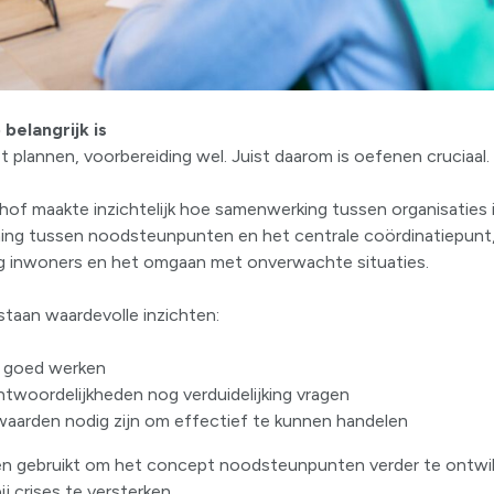
elangrijk is
iet plannen, voorbereiding wel. Juist daarom is oefenen cruciaal.
of maakte inzichtelijk hoe samenwerking tussen organisaties in
ng tussen noodsteunpunten en het centrale coördinatiepunt,
g inwoners en het omgaan met onverwachte situaties.
taan waardevolle inzichten:
l goed werken
ntwoordelijkheden nog verduidelijking vragen
aarden nodig zijn om effectief te kunnen handelen
n gebruikt om het concept noodsteunpunten verder te ontwi
j crises te versterken.