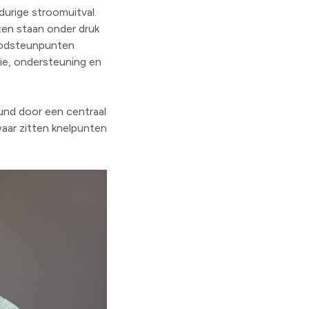
urige stroomuitval.
sten staan onder druk
oodsteunpunten
ie, ondersteuning en
und door een centraal
waar zitten knelpunten