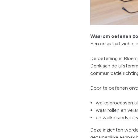
Waarom oefenen zo b
Een crisis laat zich n
De oefening in Bloemh
Denk aan de afstemmi
communicatie richtin
Door te oefenen onts
welke processen a
waar rollen en vera
en welke randvoorw
Deze inzichten worde
gezamenlijke aanpak bi