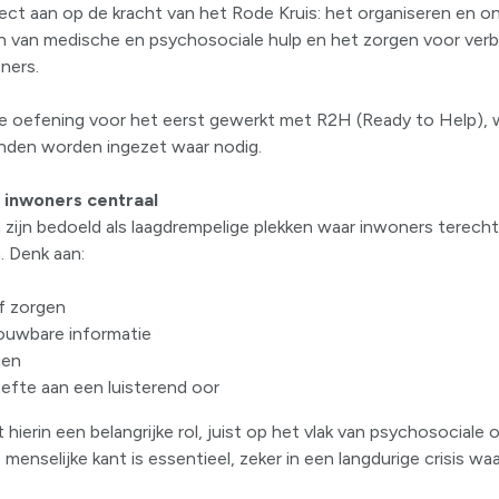
irect aan op de kracht van het Rode Kruis: het organiseren en 
eden van medische en psychosociale hulp en het zorgen voor ver
ners.
e oefening voor het eerst gewerkt met R2H (Ready to Help), 
 konden worden ingezet waar nodig.
 inwoners centraal
ijn bedoeld als laagdrempelige plekken waar inwoners terec
. Denk aan:
f zorgen
ouwbare informatie
gen
fte aan een luisterend oor
 hierin een belangrijke rol, juist op het vlak van psychosociale
ze menselijke kant is essentieel, zeker in een langdurige crisis w