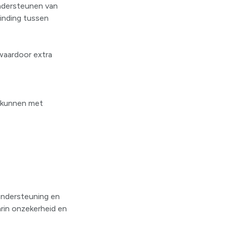
ondersteunen van
binding tussen
waardoor extra
htkunnen met
 ondersteuning en
aarin onzekerheid en