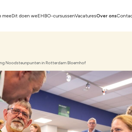
p mee
Dit doen we
EHBO-cursussen
Vacatures
Over ons
Conta
ing Noodsteunpunten in Rotterdam Bloemhof