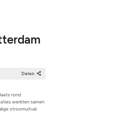
:
tterdam
Delen
laats rond
saties werkten samen
lige stroomuitval.