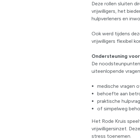
Deze rollen sluiten d
vrijwilligers, het bi
hulpverleners en inwo
Ook werd tijdens dez
vrijwilligers flexibel
Ondersteuning voor
De noodsteunpunten z
uiteenlopende vragen
medische vragen o
behoefte aan betr
praktische hulpvra
of simpelweg behoe
Het Rode Kruis speelt
vrijwilligersinzet. De
stress toenemen.