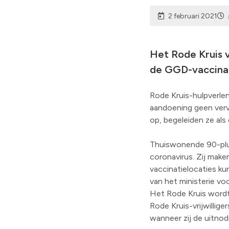
2 februari 2021
Het Rode Kruis 
de GGD-vaccinati
Rode Kruis-hulpverlen
aandoening geen vervo
op, begeleiden ze als 
Thuiswonende 90-plus
coronavirus. Zij make
vaccinatielocaties ku
van het ministerie vo
Het Rode Kruis wordt 
Rode Kruis-vrijwillig
wanneer zij de uitnod