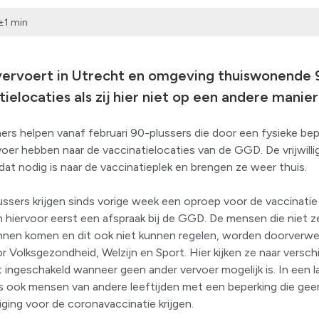
±1 min
vervoert in Utrecht en omgeving thuiswonende 9
elocaties als zij hier niet op een andere manie
ers helpen vanaf februari 90-plussers die door een fysieke be
er hebben naar de vaccinatielocaties van de GGD. De vrijwill
dat nodig is naar de vaccinatieplek en brengen ze weer thuis.
sers krijgen sinds vorige week een oproep voor de vaccinatie
n hiervoor eerst een afspraak bij de GGD. De mensen die niet ze
nnen komen en dit ook niet kunnen regelen, worden doorverwez
or Volksgezondheid, Welzijn en Sport. Hier kijken ze naar versch
ingeschakeld wanneer geen ander vervoer mogelijk is. In een l
ers ook mensen van andere leeftijden met een beperking die ge
iging voor de coronavaccinatie krijgen.