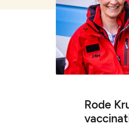
Lelystad
Rode Kru
vaccinat