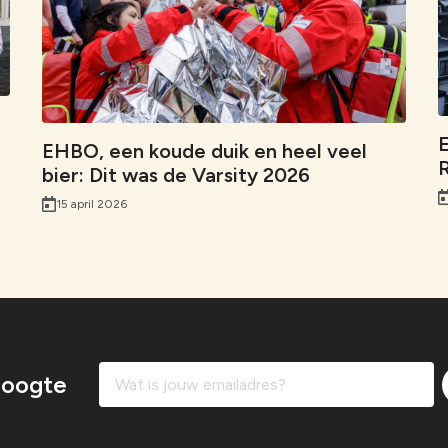
k
n
p
E
EHBO, een koude duik en heel veel
R
bier: Dit was de Varsity 2026
15 april 2026
 hoogte