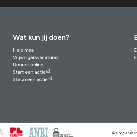
Wat kun jij doen?
Help mee
E
Vrijwilligersvacatures
E
Doneer online
Start een actie
Steun een actie
© Rode Kruis 