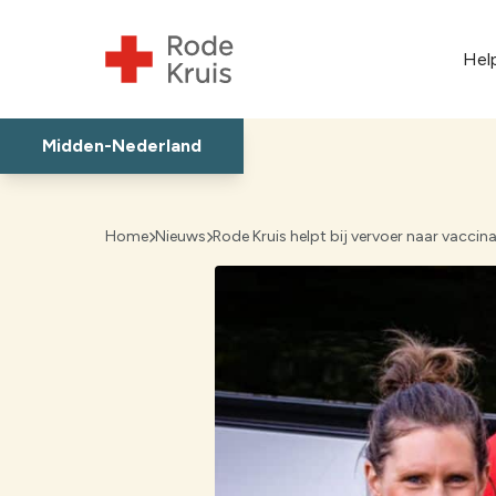
Hel
Midden-Nederland
Regio Midden-Nederl
Home
Nieuws
Rode Kruis helpt bij vervoer naar vaccina
Almere
Amersfoort-Eemland
Bunschoten-Spakenbu
De Bilt
Dronten
Gooi en Vechtstreek