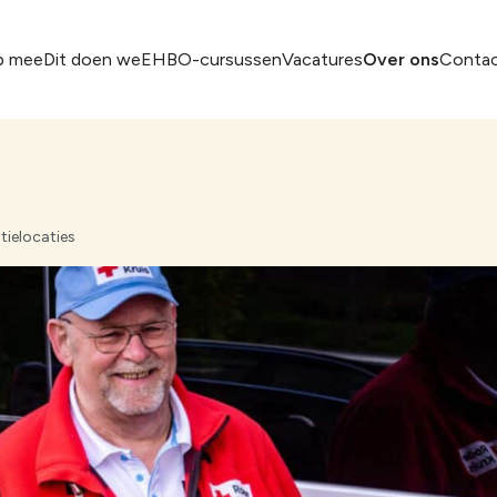
p mee
Dit doen we
EHBO-cursussen
Vacatures
Over ons
Conta
and
Noordoostpolder
tielocaties
Rhenen
Stichts Weidegebied
rg
Utrecht
Veenendaal
Vijfheerenlanden
Zeewolde