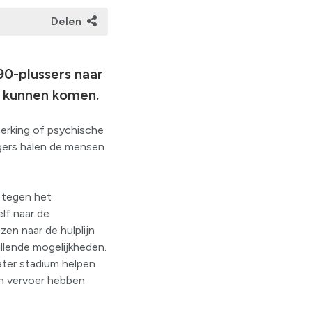
Delen
0-plussers naar
r kunnen komen.
perking of psychische
igers halen de mensen
 tegen het
lf naar de
en naar de hulplijn
illende mogelijkheden.
ater stadium helpen
en vervoer hebben