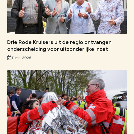
o
d
A
n
l
o
I
p
k
k
n
p
Drie Rode Kruisers uit de regio ontvangen
onderscheiding voor uitzonderlijke inzet
11 mei 2026