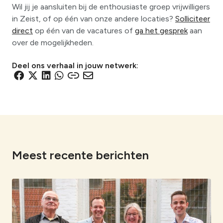
Wil jij je aansluiten bij de enthousiaste groep vrijwilligers
in Zeist, of op één van onze andere locaties?
Solliciteer
direct
op één van de vacatures of
ga het gesprek
aan
over de mogelijkheden.
Deel ons verhaal in jouw netwerk:
D
D
D
D
D
D
e
e
e
e
e
e
l
l
l
l
l
l
e
e
e
e
e
e
n
n
n
n
n
n
v
v
v
v
v
v
i
i
i
i
i
i
Meest recente berichten
a
a
a
a
a
a
F
X
L
W
e
e
a
i
h
e
-
c
n
a
n
m
e
k
t
l
a
b
e
s
i
i