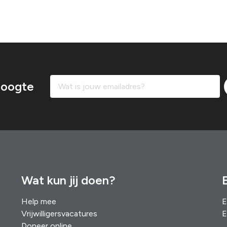
 hoogte
Wat kun jij doen?
Help mee
E
Vrijwilligersvacatures
E
Doneer online