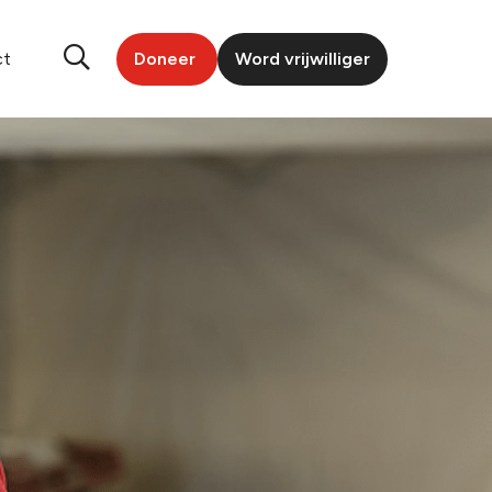
ct
Doneer
Word vrijwilliger
veen
ingen
 Groningen
d
doost-Groningen
enthe
esland