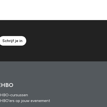
Schrijf je in
EHBO
HBO-cursussen
HBO’ers op jouw evenement