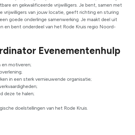
are en gekwalificeerde vrijwilligers. Je bent, samen met
rijwilligers van jouw locatie, geeft richting en sturing
or een goede onderlinge samenwerking. Je maakt deel uit
en en bent onderdeel van het Rode Kruis regio Noord-
ördinator Evenementenhulp
n en motiveren;
pverlening;
en in een sterk vernieuwende organisatie;
erkvaardigheden;
d deze te halen;
gische doelstellingen van het Rode Kruis.