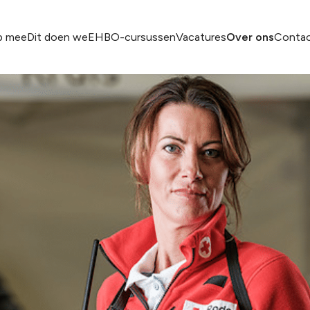
p mee
Dit doen we
EHBO-cursussen
Vacatures
Over ons
Conta
nd
Aa en Hunze
Meppel/Nije
otlights
Assen-Vries
Noord Gron
Centraal Groningen
Noord-West
Dokkum
Noordenvel
Drachten
Oost en Zui
Emmen
Zuidoost Dr
Franeker-Harlingen
Zuidoost Fri