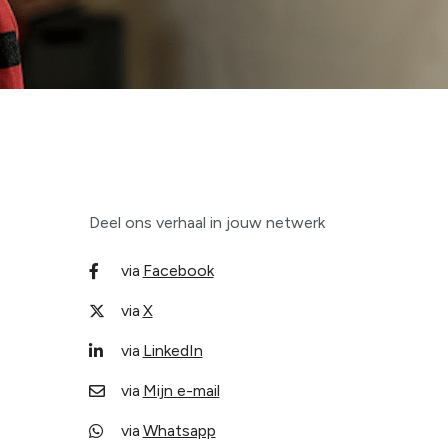
esland
Deel ons verhaal in jouw netwerk
via
Facebook
D
e
via
X
D
l
e
via
LinkedIn
e
D
l
n
e
via
Mijn e-mail
e
D
l
n
e
via
Whatsapp
e
D