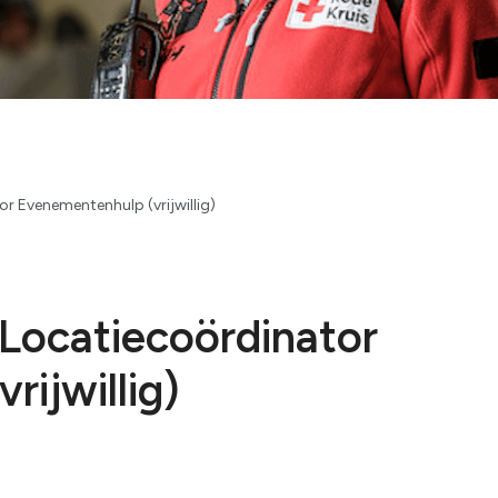
Hoogeveen
Zuidwest Fri
Leeuwarden
r Evenementenhulp (vrijwillig)
Locatiecoördinator
ijwillig)