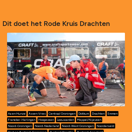
Dit doet het Rode Kruis Drachten
Aa en Hunze
Assen-Vries
Centraal Groningen
Dokkum
Drachten
Emmen
Franeker-Harlingen
Hoogeveen
Leeuwarden
Meppel/Nijeveen
Noord-Groningen
Noord-Nederland
Noord-West Groningen
Noordenveld