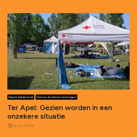
Noord-Nederland
Oost en Zuidoost-Groningen
Ter Apel: Gezien worden in een
onzekere situatie
event
22 juni 2026