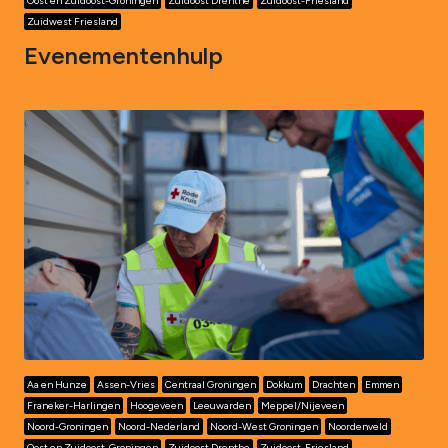
Oost en Zuidoost-Groningen
Zuidoost Drenthe
Zuidoost-Friesland
Zuidwest Friesland
Evenementenhulp
Aa en Hunze
Assen-Vries
Centraal Groningen
Dokkum
Drachten
Emmen
Franeker-Harlingen
Hoogeveen
Leeuwarden
Meppel/Nijeveen
Noord-Groningen
Noord-Nederland
Noord-West Groningen
Noordenveld
Oost en Zuidoost-Groningen
Zuidoost Drenthe
Zuidoost-Friesland