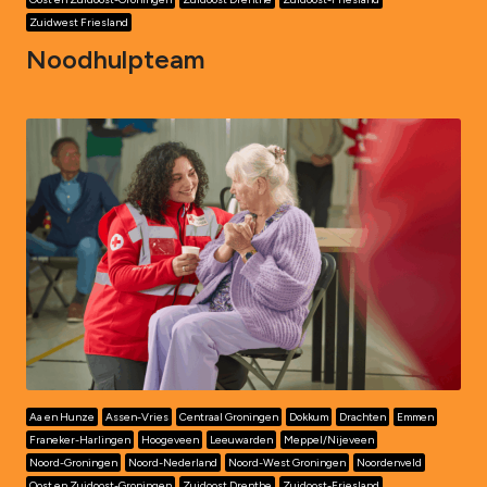
Zuidwest Friesland
Noodhulpteam
Aa en Hunze
Assen-Vries
Centraal Groningen
Dokkum
Drachten
Emmen
Franeker-Harlingen
Hoogeveen
Leeuwarden
Meppel/Nijeveen
Noord-Groningen
Noord-Nederland
Noord-West Groningen
Noordenveld
Oost en Zuidoost-Groningen
Zuidoost Drenthe
Zuidoost-Friesland