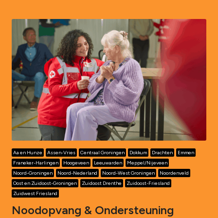
Aa en Hunze
Assen-Vries
Centraal Groningen
Dokkum
Drachten
Emmen
Franeker-Harlingen
Hoogeveen
Leeuwarden
Meppel/Nijeveen
Noord-Groningen
Noord-Nederland
Noord-West Groningen
Noordenveld
Oost en Zuidoost-Groningen
Zuidoost Drenthe
Zuidoost-Friesland
Zuidwest Friesland
Noodopvang & Ondersteuning