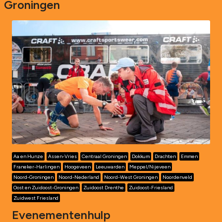
Groningen
Aa en Hunze
Assen-Vries
Centraal Groningen
Dokkum
Drachten
Emmen
Franeker-Harlingen
Hoogeveen
Leeuwarden
Meppel/Nijeveen
Noord-Groningen
Noord-Nederland
Noord-West Groningen
Noordenveld
Oost en Zuidoost-Groningen
Zuidoost Drenthe
Zuidoost-Friesland
Zuidwest Friesland
Evenementenhulp