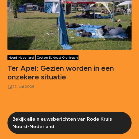
Noord-Nederland
Oost en Zuidoost-Groningen
Ter Apel: Gezien worden in een
onzekere situatie
event
22 juni 2026
Bekijk alle nieuwsberichten van Rode Kruis
Noord-Nederland