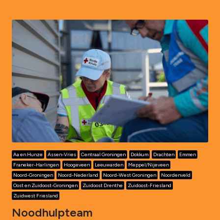
Aa en Hunze
Assen-Vries
Centraal Groningen
Dokkum
Drachten
Emmen
Franeker-Harlingen
Hoogeveen
Leeuwarden
Meppel/Nijeveen
Noord-Groningen
Noord-Nederland
Noord-West Groningen
Noordenveld
Oost en Zuidoost-Groningen
Zuidoost Drenthe
Zuidoost-Friesland
Zuidwest Friesland
Noodhulpteam