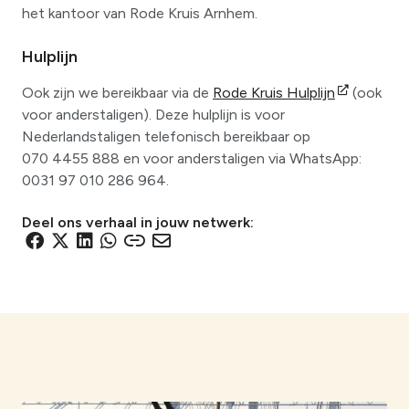
het kantoor van Rode Kruis Arnhem.
Hulplijn
Ook zijn we bereikbaar via de
Rode Kruis Hulplijn
(ook
voor anderstaligen). Deze hulplijn is voor
Nederlandstaligen telefonisch bereikbaar op
070 4455 888 en voor anderstaligen via WhatsApp:
0031 97 010 286 964.
Deel ons verhaal in jouw netwerk:
D
D
D
D
D
D
e
e
e
e
e
e
l
l
l
l
l
l
e
e
e
e
e
e
n
n
n
n
n
n
v
v
v
v
v
v
i
i
i
i
i
i
a
a
a
a
a
a