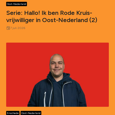
Oost-Nederland
Serie: Hallo! Ik ben Rode Kruis-
vrijwilliger in Oost-Nederland (2)
event
7 juli 2026
Enschede
Oost-Nederland