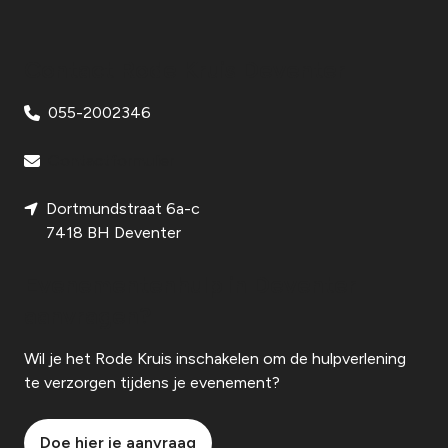
Contact Rode Kruis Deventer
055-2002346
Contactformulier
Dortmundstraat 6a-c
7418 BH Deventer
Evenementenhulp in Deventer
aanvragen?
Wil je het Rode Kruis inschakelen om de hulpverlening
te verzorgen tijdens je evenement?
Doe hier je aanvraag