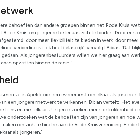
netwerk
re behoeften dan andere groepen binnen het Rode Kruis weten
t Rode Kruis om jongeren beter aan zich te binden. Door een 
fgestemd, door meer flexibiliteit te bieden in werk, door mee
inge verbinding is ook heel belangrijk’, vervolgt Bibian. ‘Dat bli
 gedaan. Als jongerenbestuurders willen we hier graag aan wer
gaan opzetten binnen de regio.’
heid
iseren ze in Apeldoorn een evenement om elkaar als jongere
van een jongerennetwerk te verkennen. Bibian vertelt: ‘Het ev
et ons en met elkaar. Jongeren zoeken meer betrokkenheid gev
 we onderzoeken wat de behoeften zijn van jongeren en hoe w
n maken om zich te binden aan de Rode Kruisvereniging. En die
lkaar als jongeren.’