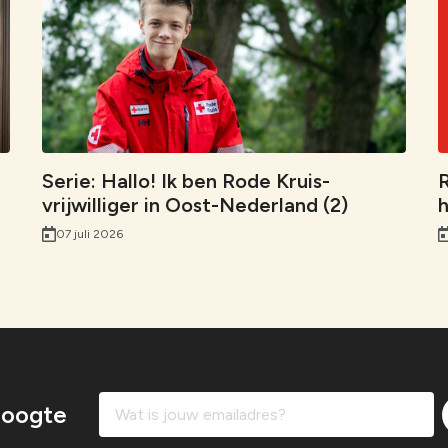
b
e
s
i
i
o
d
A
n
l
o
I
p
k
k
n
p
Serie: Hallo! Ik ben Rode Kruis-
R
vrijwilliger in Oost-Nederland (2)
h
07 juli 2026
 hoogte