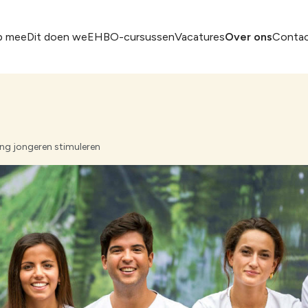
p mee
Dit doen we
EHBO-cursussen
Vacatures
Over ons
Conta
Ede
Regio Oost-
ing jongeren stimuleren
Enschede
Renkum-Wag
Haaksbergen
Rijssen
Harderwijk, Ermelo en Putten
Rivierenland
Hellendoorn-Nijverdal
Salland-Mid
l-Loenen
Hengelo-Borne
Staphorst
Kampen-Zwartewaterland
Twenterand