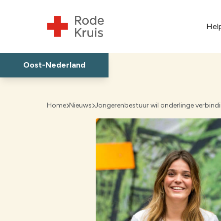
Hel
Oost-Nederland
Almelo
Home
Nieuws
Jongerenbestuur wil onderlinge verbind
Apeldoorn
Arnhem
Barneveld
Berkelland
Brummen-Eerbeek-Hal
(BEHL)
Deventer