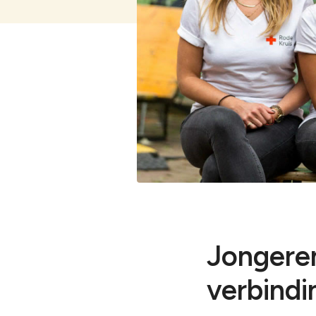
De Graafschap
De Liemers
Doetinchem
Driestromenland
Jongeren
verbindi