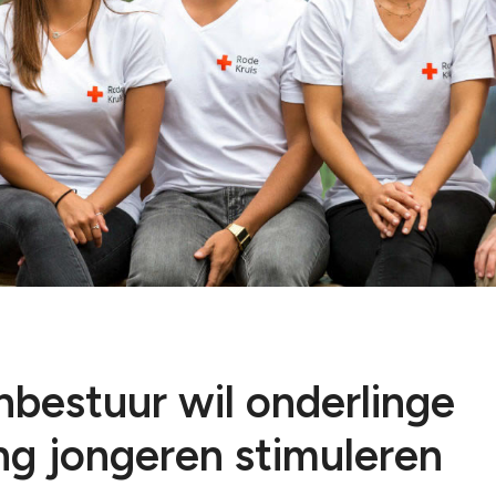
Kop van Overijssel
Vechtdal
Lingewaard-Overbetuwe
Zwolle
Nijmegen
Noord-Oost Veluwe
Noord-West Veluwe
bestuur wil onderlinge
ng jongeren stimuleren