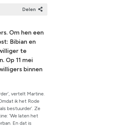
Delen
gers. Om hen een
st: Bibian en
illiger te
n. Op 11 mei
illigers binnen
er’, vertelt Martine.
. Omdat ik het Rode
als bestuurder’. Ze
ine: ‘We laten het
rban. En dat is