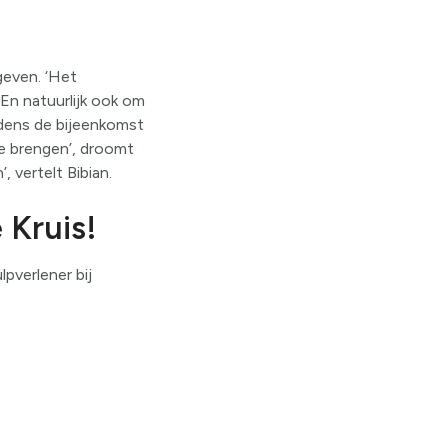
geven. ‘Het
En natuurlijk ook om
ijdens de bijeenkomst
e brengen’, droomt
 vertelt Bibian.
e Kruis!
lpverlener bij