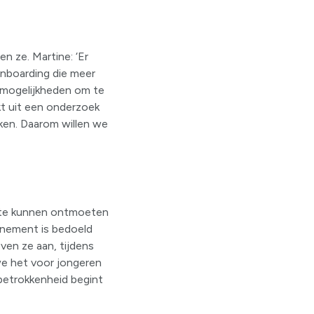
 ze. Martine: ‘Er
onboarding die meer
r mogelijkheden om te
jkt uit een onderzoek
ken. Daarom willen we
n te kunnen ontmoeten
enement is bedoeld
en ze aan, tijdens
e het voor jongeren
 betrokkenheid begint