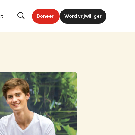
ct
Doneer
Word vrijwilliger
Nederland
eningen
den