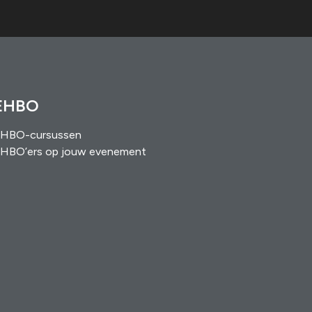
EHBO
HBO-cursussen
HBO’ers op jouw evenement