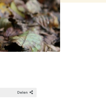
ng op rampen
orlogsrecht
Delen