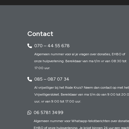
Contact
070 – 44 55 678
Algemeen nummer voor al je vragen over donaties, EHBO of
onze hulpverlening. Bereikbaar van ma t/m vr van 08:30 tot
17:00 uur.
085 – 087 07 34
Al vrijwilliger bij het Rode Kruis? Neem dan contact op met het
Vrijwilligersloket. Bereikbaar van ma t/m do van 9:00 tot 20:
uur, vr van 9:00 tot 17:00 uur.
06 5781 3499
Algemeen nummer voor Whatsapp-tekstberichten over donatie
EHBO of onze hulpverlening. Je krijgt binnen 24 uur een react