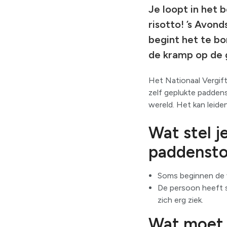
Je loopt in het 
risotto! ’s Avon
begint het te bo
de kramp op de 
Het Nationaal Vergift
zelf geplukte padden
wereld. Het kan leide
Wat stel j
paddensto
Soms beginnen de v
De persoon heeft sp
zich erg ziek.
Wat moet j