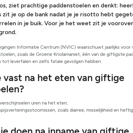
bos, ziet prachtige paddenstoelen en denkt: heerl
ds zit je op de bank nadat je je risotto hebt geg
rrelen in je buik. Voor je het weet zit je voorov
grond.
igingen Informatie Centrum (NVIC) waarschuwt jaarlijks voor 
stoelen, zoals de Groene Knolamaniet, één van de giftigste pa
n tot leverfalen en zelfs fatale gevolgen hebben.
e vast na het eten van giftige
elen?
erschijnselen uren na het eten;
ijsverteringsstoornissen, zoals diarree, misselijkheid en heft
e doen na inname van giftige