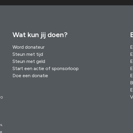
Wat kun jij doen?
Word donateur
E
Steun met tijd
E
Steun met geld
E
Start een actie of sponsorloop
E
Doe een donatie
E
B
E
V
00
s,
ie