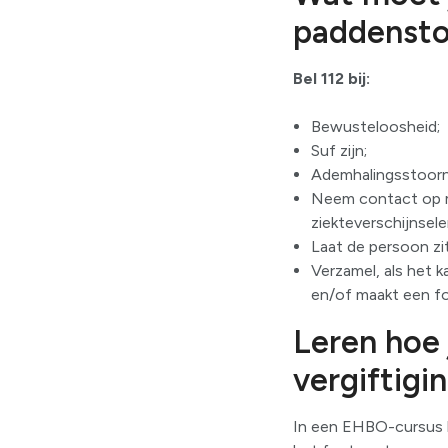
paddensto
Bel 112 bij:
Bewusteloosheid;
Suf zijn;
Ademhalingsstoorni
Neem contact op me
ziekteverschijnsel
Laat de persoon zit
Verzamel, als het 
en/of maakt een fo
Leren hoe 
vergiftigi
In een EHBO-cursus le