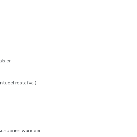
ls er
ntueel restafval)
je schoenen wanneer