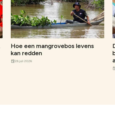
k
Hoe een mangrovebos levens
kan redden
event
26 juli 2026
eve