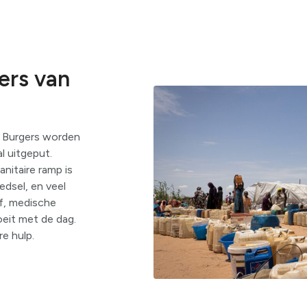
ers van
n. Burgers worden
al uitgeput.
nitaire ramp is
edsel, en veel
of, medische
oeit met de dag.
e hulp.