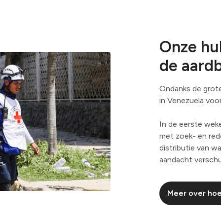
Onze hul
de aard
Ondanks de grote
in Venezuela voorz
In de eerste wek
met zoek- en red
distributie van w
aandacht verschui
Meer over hoe