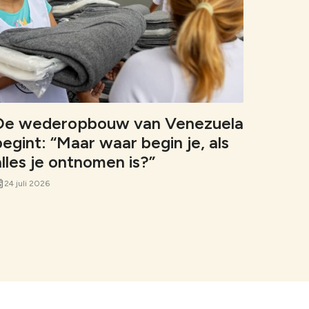
De wederopbouw van Venezuela
begint: “Maar waar begin je, als
alles je ontnomen is?”
nt
24 juli 2026