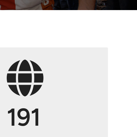
ng op rampen
orlogsrecht
191