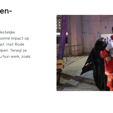
den-
estelijke
enorme impact op
ngst. Het Rode
lpen. Terwijl ze
u hun werk, zoals