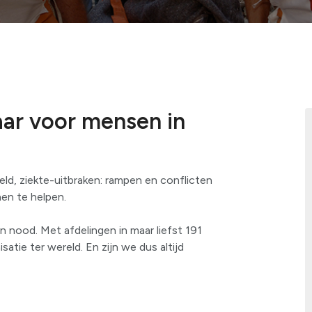
Voorbereidi
Bekijk alles
Humanitair o
Bekijk alles
aar voor mensen in
d, ziekte-uitbraken: rampen en conflicten
hen te helpen.
n nood. Met afdelingen in maar liefst 191
atie ter wereld. En zijn we dus altijd