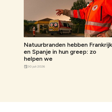
Natuurbranden hebben Frankrij
en Spanje in hun greep: zo
helpen we
event
30 juli 2026