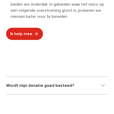
bieden we onderdak. In gebieden waar het risico op
een volgende overstroming groot is, proberen we
mensen beter voor te bereiden.
Ik help mee
Wordt mijn donatie goed besteed?
Bij het Rode Kruis vinden we het heel belangrijk dat
jouw donatie terechtkomt bij mensen in nood. Het geld
dat we binnenkrijgen bij deze actie, is bedoeld om de