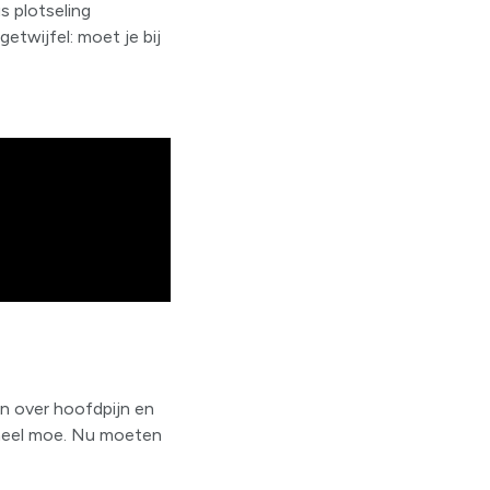
s plotseling
etwijfel: moet je bij
en over hoofdpijn en
ns heel moe. Nu moeten