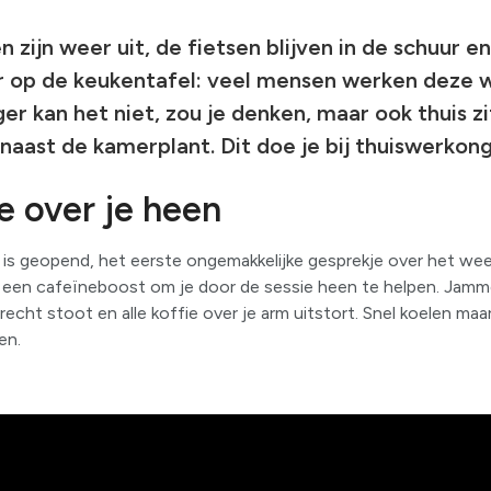
 zijn weer uit, de fietsen blijven in de schuur e
r op de keukentafel: veel mensen werken deze 
iger kan het niet, zou je denken, maar ook thuis z
 naast de kamerplant. Dit doe je bij thuiswerkong
e over je heen
s geopend, het eerste ongemakkelijke gesprekje over het weer
een cafeïneboost om je door de sessie heen te helpen. Jammer
echt stoot en alle koffie over je arm uitstort. Snel koelen maar,
en.