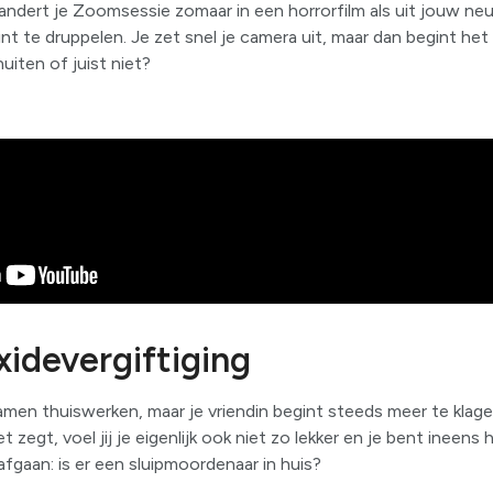
randert je Zoomsessie zomaar in een horrorfilm als uit jouw neu
t te druppelen. Je zet snel je camera uit, maar dan begint het g
iten of juist niet?
idevergiftiging
samen thuiswerken, maar je vriendin begint steeds meer te klag
et zegt, voel jij je eigenlijk ook niet zo lekker en je bent inee
 afgaan: is er een sluipmoordenaar in huis?