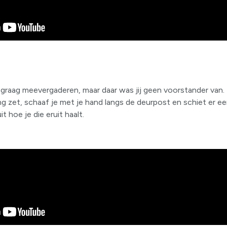
graag meevergaderen, maar daar was jij geen voorstander van. T
ng zet, schaaf je met je hand langs de deurpost en schiet er een
t hoe je die eruit haalt.