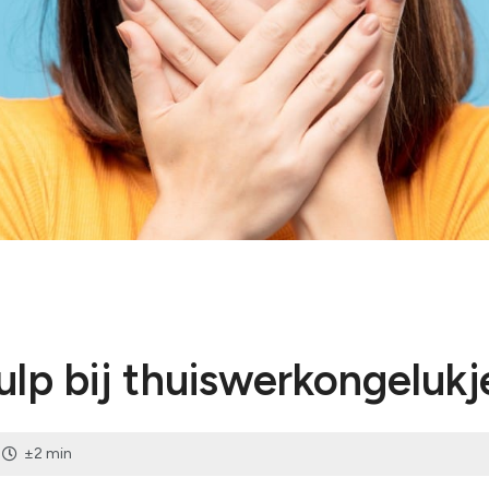
Voorbereidi
Bekijk alles
Humanitair o
Bekijk alles
ulp bij thuiswerkongelukj
1
±2 min