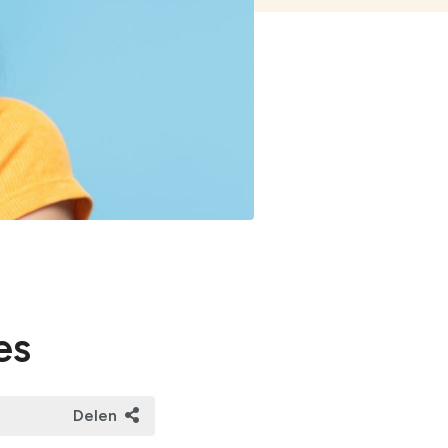
ng op rampen
orlogsrecht
es
Delen