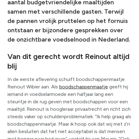
aantal budgetvriendelijke maaltijden
samen met verschillende gasten. Terwijl
de pannen vrolijk pruttelen op het fornuis
ontstaan er bijzondere gesprekken over
de onzichtbare voedselnood in Nederland.
Van dit gerecht wordt Reinout altijd
blij
In de eerste aflevering schuift boodschappenmaatje
Reinout Wibier aan. Als
boodschappenmaatje
geeft hij
iemand in voedselarmoede een halfjaar lang een
steuntje in de rug geven met boodschappen voor een
maaltijd. Reinout is hoogleraar privaatrecht en richt zich
steeds vaker op schuldenproblematiek. “Ik help graag als
boodschappenmaatje. Maar ik hoop ook dat wij met z’n
allen besluiten dat het niet acceptabel is dat mensen
met honger naar bed gaan”, vertelt hij aan Mounir. “Ook