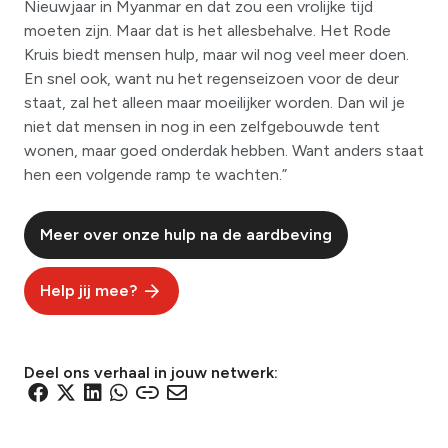
Nieuwjaar in Myanmar en dat zou een vrolijke tijd
moeten zijn. Maar dat is het allesbehalve. Het Rode
Kruis biedt mensen hulp, maar wil nog veel meer doen.
En snel ook, want nu het regenseizoen voor de deur
staat, zal het alleen maar moeilijker worden. Dan wil je
niet dat mensen in nog in een zelfgebouwde tent
wonen, maar goed onderdak hebben. Want anders staat
hen een volgende ramp te wachten.”
Meer over onze hulp na de aardbeving
Help jij mee?
Deel ons verhaal in jouw netwerk:
D
D
D
D
D
D
e
e
e
e
e
e
l
l
l
l
l
l