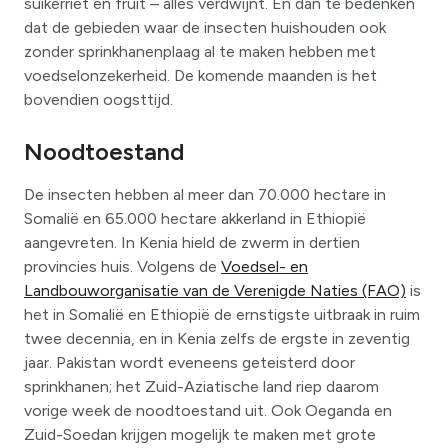
suikerriet en fruit – alles verdwijnt. En dan te bedenken
dat de gebieden waar de insecten huishouden ook
zonder sprinkhanenplaag al te maken hebben met
voedselonzekerheid. De komende maanden is het
bovendien oogsttijd.
Noodtoestand
De insecten hebben al meer dan 70.000 hectare in
Somalië en 65.000 hectare akkerland in Ethiopië
aangevreten. In Kenia hield de zwerm in dertien
provincies huis. Volgens de
Voedsel- en
Landbouworganisatie van de Verenigde Naties (FAO)
is
het in Somalië en Ethiopië de ernstigste uitbraak in ruim
twee decennia, en in Kenia zelfs de ergste in zeventig
jaar. Pakistan wordt eveneens geteisterd door
sprinkhanen; het Zuid-Aziatische land riep daarom
vorige week de noodtoestand uit. Ook Oeganda en
Zuid-Soedan krijgen mogelijk te maken met grote