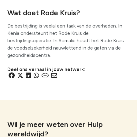
Wat doet Rode Kruis?
De bestrijding is veelal een taak van de overheden. In
Kenia ondersteunt het Rode Kruis de
bestrijdingsoperatie. In Somalië houdt het Rode Kruis
de voedselzekerheid nauwlettend in de gaten via de
gezondheidscentra.
Deel ons verhaal in jouw netwerk:
D
D
D
D
D
D
e
e
e
e
e
e
l
l
l
l
l
l
e
e
e
e
e
e
n
n
n
n
n
n
v
v
v
v
v
v
i
i
i
i
i
i
Wil je meer weten over Hulp
a
a
a
a
a
a
wereldwijd?
F
X
L
W
e
e