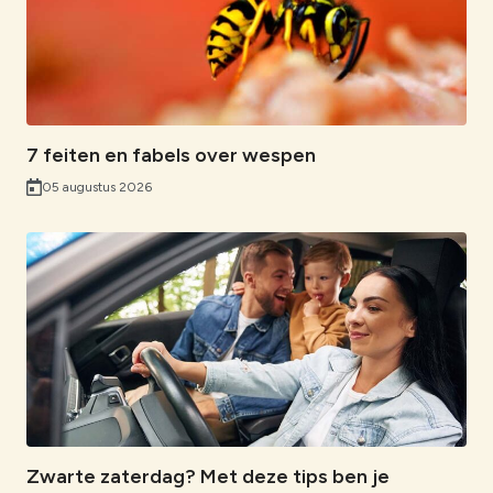
b
e
s
i
i
o
d
A
n
l
o
I
p
k
k
n
p
7 feiten en fabels over wespen
05 augustus 2026
Zwarte zaterdag? Met deze tips ben je