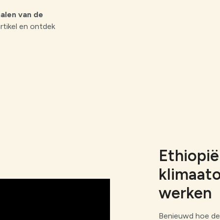
halen van de
rtikel en ontdek
Ethiopië
klimaato
werken
Benieuwd hoe deze