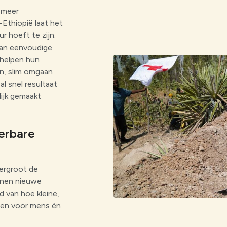
 meer
Ethiopië laat het
r hoeft te zijn.
an eenvoudige
 helpen hun
n, slim omgaan
l snel resultaat
ijk gemaakt
erbare
vergroot de
nnen nieuwe
 van hoe kleine,
ken voor mens én