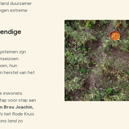
 land duurzamer
tegen extreme
tendige
ystemen zijn
nseizoen.
wen, hun
an herstel van het
de inwoners.
ap voor stap aan
n Brou Joachin,
ls het Rode Kruis
ons land zo