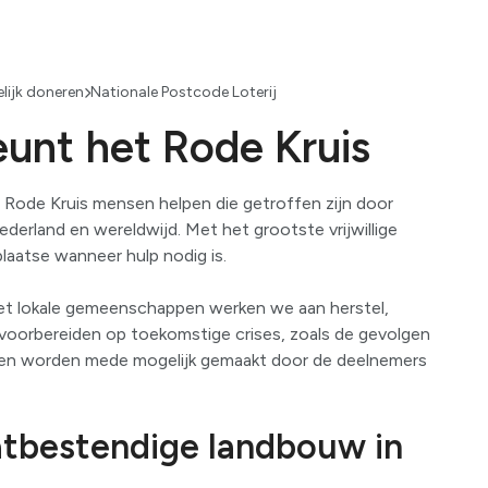
Voorbereidi
Bekijk alles
Humanitair o
lijk doneren
Nationale Postcode Loterij
Bekijk alles
eunt het Rode Kruis
t Rode Kruis mensen helpen die getroffen zijn door
derland en wereldwijd. Met het grootste vrijwillige
plaatse wanneer hulp nodig is.
et lokale gemeenschappen werken we aan herstel,
oorbereiden op toekomstige crises, zoals de gevolgen
cten worden mede mogelijk gemaakt door de deelnemers
atbestendige landbouw in