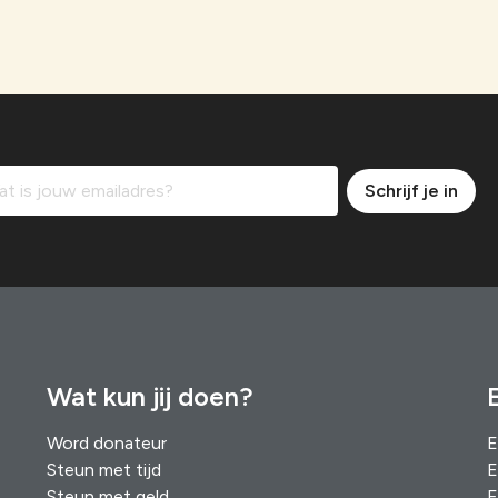
Schrijf je in
Wat kun jij doen?
Word donateur
E
Steun met tijd
E
Steun met geld
E