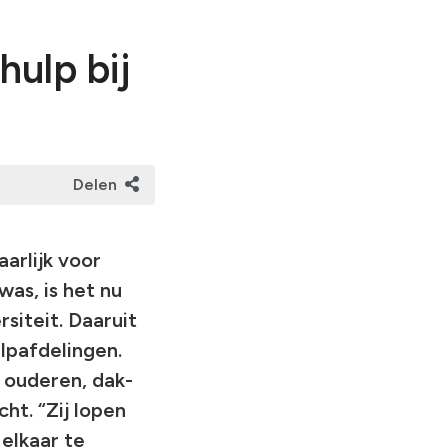
hulp bij
Delen
arlijk voor
as, is het nu
siteit. Daaruit
ulpafdelingen.
 ouderen, dak-
ht. “Zij lopen
 elkaar te