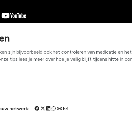
ven
en zijn bijvoorbeeld ook het controleren van medicatie en het
nze tips lees je meer over hoe je veilig blijft tijdens hitte in cor
D
D
D
D
D
D
jouw netwerk:
e
e
e
e
e
e
l
l
l
l
l
l
e
e
e
e
e
e