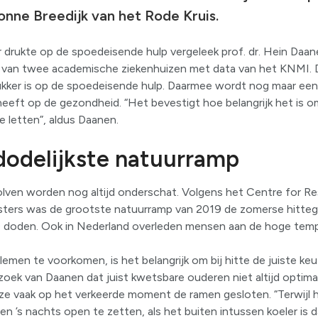
vonne Breedijk van het Rode Kruis.
 drukte op de spoedeisende hulp vergeleek prof. dr. Hein Daane
rs van twee academische ziekenhuizen met data van het KNMI. D
 drukker is op de spoedeisende hulp. Daarmee wordt nog maar eens
eeft op de gezondheid. “Het bevestigt hoe belangrijk het is om
e letten”, aldus Daanen.
dodelijkste natuurramp
golven worden nog altijd onderschat. Volgens het Centre for R
ters was de grootste natuurramp van 2019 de zomerse hittegol
0 doden. Ook in Nederland overleden mensen aan de hoge temp
men te voorkomen, is het belangrijk om bij hitte de juiste ke
erzoek van Daanen dat juist kwetsbare ouderen niet altijd optim
e vaak op het verkeerde moment de ramen gesloten. “Terwijl het
 en ’s nachts open te zetten, als het buiten intussen koeler is 