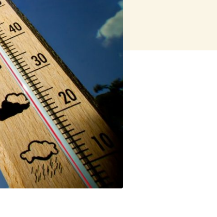
ng op rampen
orlogsrecht