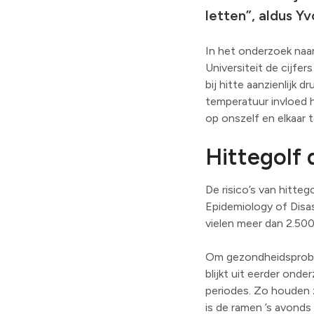
letten”, aldus Y
In het onderzoek naar
Universiteit de cijfe
bij hitte aanzienlijk
temperatuur invloed h
op onszelf en elkaar t
Hittegolf 
De risico’s van hitte
Epidemiology of Disas
vielen meer dan 2.50
Om gezondheidsproble
blijkt uit eerder ond
periodes. Zo houden z
is de ramen ’s avonds