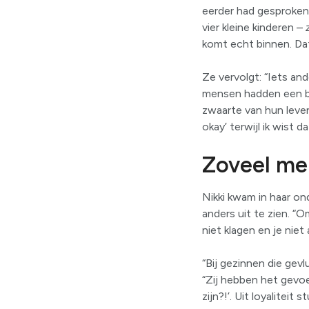
eerder had gesproken
vier kleine kinderen –
komt echt binnen. Dat
Ze vervolgt: “Iets and
mensen hadden een be
zwaarte van hun leven
okay’ terwijl ik wist 
Zoveel me
Nikki kwam in haar on
anders uit te zien. “O
niet klagen en je niet
“Bij gezinnen die gevl
“Zij hebben het gevoe
zijn?!’. Uit loyalitei