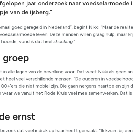
afgelopen jaar onderzoek naar voedselarmoede i
opje van de ijsberg.”
llemaal goed geregeld in Nederland”, begint Nikki. “Maar de realit
oedselarmoede leven. Deze mensen willen graag hulp, maar kri
er hoorde, vond ik dat heel
shocking
.”
 groep
n alle lagen van de bevolking voor. Dat weet Nikki als geen an
t heel veel verschillende mensen. “De ouderen in voedselnood
 80+’ers die niet mobiel zijn. Die gaan nergens naartoe en zijn
ven waar we vanuit het Rode Kruis veel mee samenwerken. Dat i
de ernst
 bezoek dat veel indruk op haar heeft gemaakt. “Ik kwam bij een 