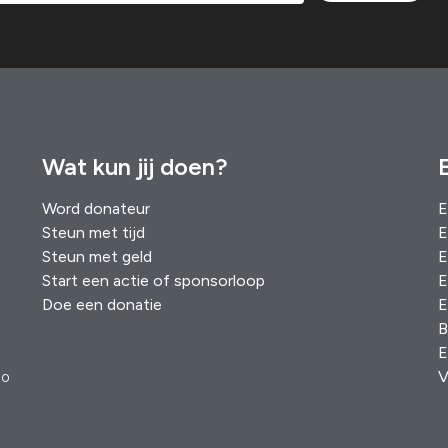
Wat kun jij doen?
Word donateur
E
Steun met tijd
E
Steun met geld
E
Start een actie of sponsorloop
E
Doe een donatie
E
B
E
V
00