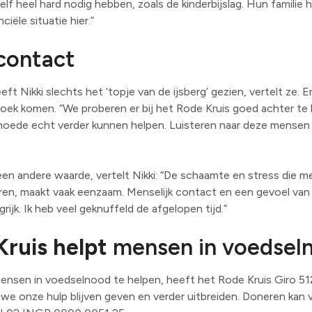
zelf heel hard nodig hebben, zoals de kinderbijslag. Hun familie
ciële situatie hier.”
contact
ft Nikki slechts het ‘topje van de ijsberg’ gezien, vertelt ze. 
oek komen. “We proberen er bij het Rode Kruis goed achter t
oede echt verder kunnen helpen. Luisteren naar deze mensen is
en andere waarde, vertelt Nikki: “De schaamte en stress die m
n, maakt vaak eenzaam. Menselijk contact en een gevoel van e
rijk. Ik heb veel geknuffeld de afgelopen tijd.”
Kruis helpt
mensen in voedsel
ensen in voedselnood te helpen, heeft het Rode Kruis Giro 51
we onze hulp blijven geven en verder uitbreiden. Doneren kan 