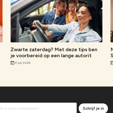
b
e
s
i
i
o
d
A
n
l
o
I
p
k
k
n
p
Zwarte zaterdag? Met deze tips ben
N
je voorbereid op een lange autorit
S
31 juli 2026
Schrijf je in