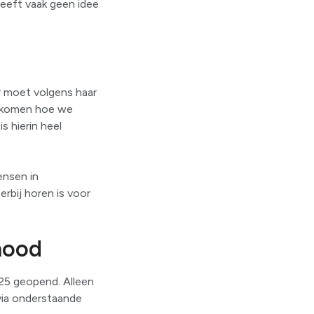
 heeft vaak geen idee
Er moet volgens haar
e komen hoe we
 hierin heel
ensen in
rbij horen is voor
nood
25 geopend. Alleen
via onderstaande