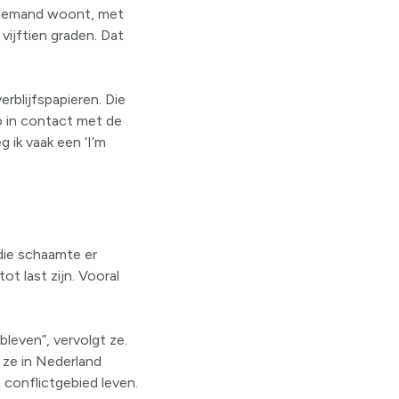
s iemand woont, met
vijftien graden. Dat
erblijfspapieren. Die
o in contact met de
 ik vaak een ‘I’m
die schaamte er
ot last zijn. Vooral
ebleven”, vervolgt ze.
 ze in Nederland
n conflictgebied leven.