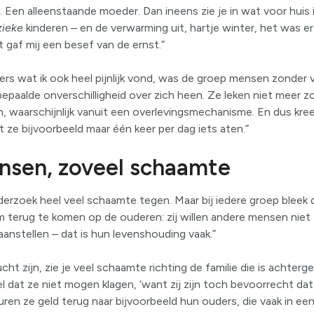
. Een alleenstaande moeder. Dan ineens zie je in wat voor hui
zieke
kinderen – en de verwarming uit, hartje winter, het was er 
 gaf mij een besef van de ernst.”
ers wat ik ook heel pijnlijk vond, was de groep mensen zonder v
paalde onverschilligheid over zich heen. Ze leken niet meer z
, waarschijnlijk vanuit een overlevingsmechanisme. En dus kreeg
dat ze bijvoorbeeld maar één keer per dag iets aten.”
nsen, zoveel schaamte
derzoek heel veel schaamte tegen. Maar bij iedere groep bleek 
m terug te komen op de ouderen: zij willen andere mensen niet t
 aanstellen – dat is hun levenshouding vaak.”
ucht zijn, zie je veel schaamte richting de familie die is achterg
l dat ze niet mogen klagen, ‘want zij zijn toch bevoorrecht dat
t sturen ze geld terug naar bijvoorbeeld hun ouders, die vaak in ee