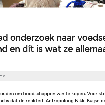
Voorbereidi
Bekijk alles
Humanitair o
Bekijk alles
ed onderzoek naar voeds
d en dít is wat ze allema
min
houden om boodschappen van te kopen. Voor st
nd is dat de realiteit. Antropoloog Nikki Buijse 