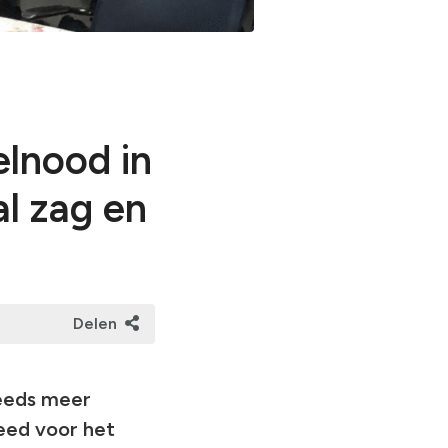
ng op rampen
orlogsrecht
elnood in
al zag en
Delen
eeds meer
deed voor het