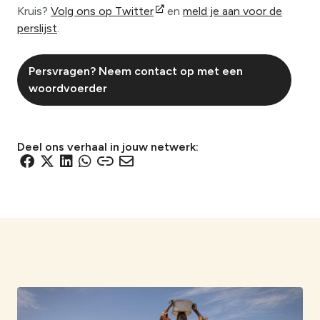
Kruis?
Volg ons op Twitter
en
meld je aan voor de
perslijst
.
Persvragen? Neem contact op met een
woordvoerder
Deel ons verhaal in jouw netwerk:
D
D
D
D
D
D
e
e
e
e
e
e
l
l
l
l
l
l
e
e
e
e
e
e
n
n
n
n
n
n
v
v
v
v
v
v
i
i
i
i
i
i
a
a
a
a
a
a
F
X
L
W
e
e
a
i
h
e
-