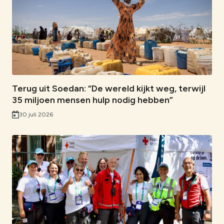
c
n
a
n
m
e
k
t
l
a
b
e
s
i
i
o
d
A
n
l
o
I
p
k
k
n
p
Terug uit Soedan: “De wereld kijkt weg, terwijl
35 miljoen mensen hulp nodig hebben”
30 juli 2026