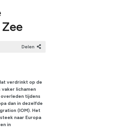
e
e Zee
Delen
at verdrinkt op de
s vaker lichamen
 overleden tijdens
pa dan in dezelfde
igration (IOM). Het
steek naar Europa
en in