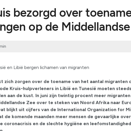
uis bezorgd over toenam
ingen op de Middellands
min
sië en Libië bergen lichamen van migranten
t zich zorgen over de toename van het aantal migranten d
ode Kruis-hulpverleners in Libië en Tunesië moeten steed
n aan de kust. In juni zijn twintig procent meer migranten
ddellandse Zee over te steken van Noord Afrika naar Euro
at blijkt uit cijfers van de International Organization for M
dat de komende maanden meer mensen de gevaarlijke over
e coronacrisis en de slechte hygiëne en leefomstandighed
n.