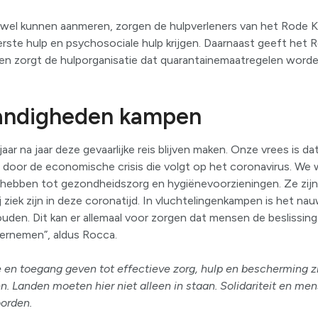
el kunnen aanmeren, zorgen de hulpverleners van het Rode Kr
rste hulp en psychosociale hulp krijgen. Daarnaast geeft het R
 en zorgt de hulporganisatie dat quarantainemaatregelen word
andigheden kampen
ar na jaar deze gevaarlijke reis blijven maken. Onze vrees is dat
 door de economische crisis die volgt op het coronavirus. We
ebben tot gezondheidszorg en hygiënevoorzieningen. Ze zijn
 ziek zijn in deze coronatijd. In vluchtelingenkampen is het nau
uden. Dit kan er allemaal voor zorgen dat mensen de beslissi
ndernemen”, aldus Rocca.
en toegang geven tot effectieve zorg, hulp en bescherming zi
. Landen moeten hier niet alleen in staan. Solidariteit en men
oorden.