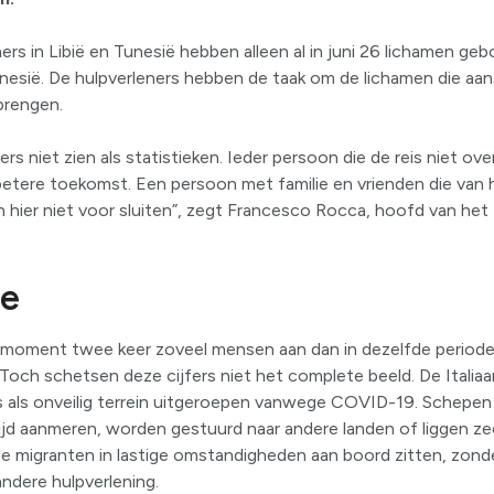
rs in Libië en Tunesië hebben alleen al in juni 26 lichamen geb
unesië. De hulpverleners hebben de taak om de lichamen die aa
brengen.
s niet zien als statistieken. Ieder persoon die de reis niet over
etere toekomst. Een persoon met familie en vrienden die van 
hier niet voor sluiten”, zegt Francesco Rocca, hoofd van het
ee
t moment twee keer zoveel mensen aan dan in dezelfde periode vo
. Toch schetsen deze cijfers niet het complete beeld. De Italia
ns als onveilig terrein uitgeroepen vanwege COVID-19. Schepe
ijd aanmeren, worden gestuurd naar andere landen of liggen zee
de migranten in lastige omstandigheden aan boord zitten, zon
ndere hulpverlening.