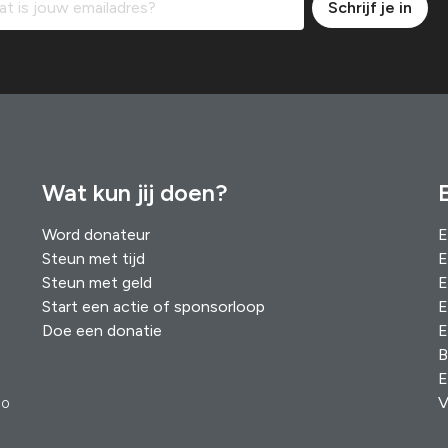
Schrijf je in
Wat kun jij doen?
Word donateur
E
Steun met tijd
E
Steun met geld
E
Start een actie of sponsorloop
E
Doe een donatie
E
B
E
V
00