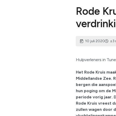
Rode Kr
verdrink
10 juli 2020
±3 
Hulpverleners in Tune
Het Rode Kruis maak
Middellandse Zee. R
bergen die aanspoele
hun poging om de Mi
periode vorig jaar. D
Rode Kruis vreest 
zullen wagen door d
vluchtelingenkampe