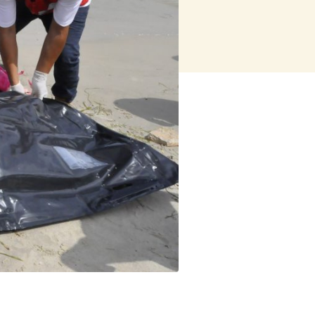
ng op rampen
orlogsrecht