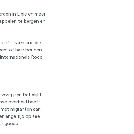
orgen in Libië en meer
nspoelen te bergen en
leeft, is iemand die
hem of haar houden.
 Internationale Rode
rig jaar. Dat blijkt
anse overheid heeft
n met migranten aan
r lange tijd op zee.
der goede