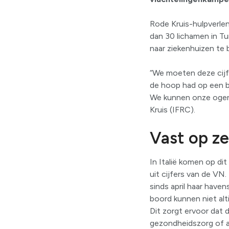
Rode Kruis-hulpverlene
dan 30 lichamen in T
naar ziekenhuizen te 
“We moeten deze cijfer
de hoop had op een b
We kunnen onze ogen 
Kruis (IFRC).
Vast op z
In Italië komen op di
uit cijfers van de VN
sinds april haar have
boord kunnen niet alt
Dit zorgt ervoor dat 
gezondheidszorg of a