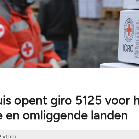
Voorbereidi
Bekijk alles
Humanitair o
Bekijk alles
is opent giro 5125 voor h
e en omliggende landen
±1 min