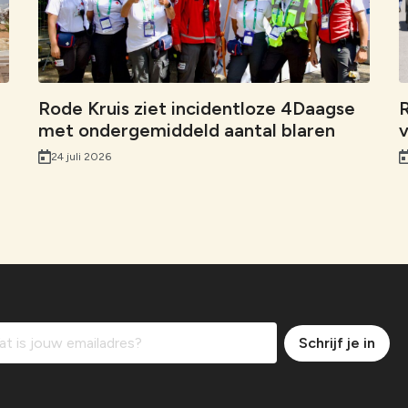
o
d
A
n
l
o
I
p
k
k
n
p
Rode Kruis ziet incidentloze 4Daagse
R
met ondergemiddeld aantal blaren
v
24 juli 2026
Schrijf je in