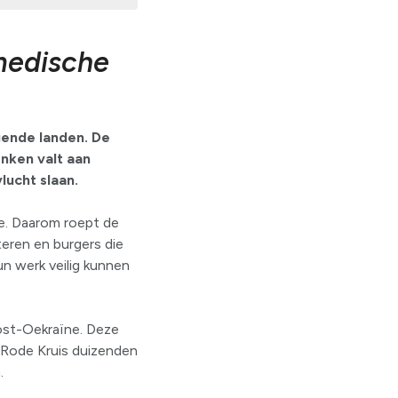
medische
gende landen. De
enken valt aan
lucht slaan.
ne. Daarom roept de
teren en burgers die
n werk veilig kunnen
ost-Oekraïne. Deze
 Rode Kruis duizenden
en.