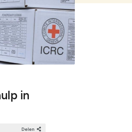
ng op rampen
orlogsrecht
ulp in
Delen