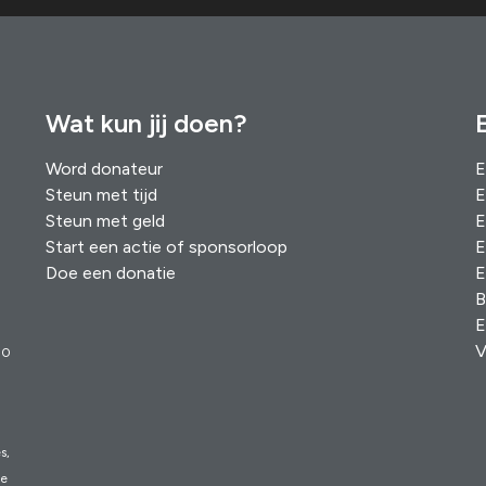
Wat kun jij doen?
Word donateur
E
Steun met tijd
E
Steun met geld
E
Start een actie of sponsorloop
E
Doe een donatie
E
B
E
V
00
s,
ie