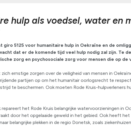
e hulp als voedsel, water en 
g
t giro 5125 voor humanitaire hulp in Oekraïne en de omlig
acht dat er de komende tijd veel hulp nodig zal zijn. Te d
ische zorg en psychosociale zorg voor mensen die op de v
zich ernstige zorgen over de veiligheid van mensen in Oekraï
strijdende partijen op om het humanitair oorlogsrecht te respec
strijd te beschermen. Ook moeten Rode Kruis-hulpverleners hu
 repareert het Rode Kruis belangrijke watervoorzieningen in O
aakt door het opgelaaide geweld in het gebied. Ook heeft het
 naar belangrijke plekken in de regio Donetsk, zoals ziekenhuiz