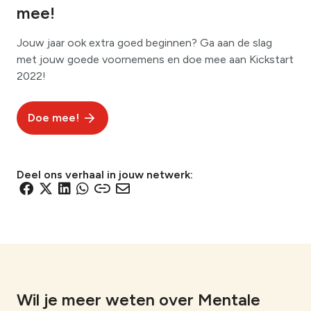
mee!
Jouw jaar ook extra goed beginnen? Ga aan de slag
met jouw goede voornemens en doe mee aan Kickstart
2022!
Doe mee!
Deel ons verhaal in jouw netwerk:
D
D
D
D
D
D
e
e
e
e
e
e
l
l
l
l
l
l
e
e
e
e
e
e
n
n
n
n
n
n
v
v
v
v
v
v
i
i
i
i
i
i
Wil je meer weten over Mentale
a
a
a
a
a
a