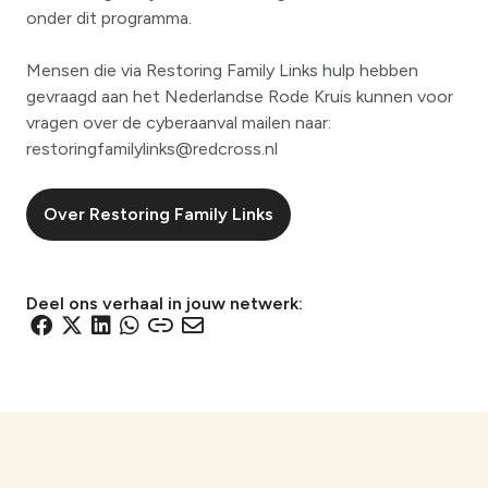
onder dit programma.
Mensen die via Restoring Family Links hulp hebben
gevraagd aan het Nederlandse Rode Kruis kunnen voor
vragen over de cyberaanval mailen naar:
restoringfamilylinks@redcross.nl
Over Restoring Family Links
Deel ons verhaal in jouw netwerk:
D
D
D
D
D
D
e
e
e
e
e
e
l
l
l
l
l
l
e
e
e
e
e
e
n
n
n
n
n
n
v
v
v
v
v
v
i
i
i
i
i
i