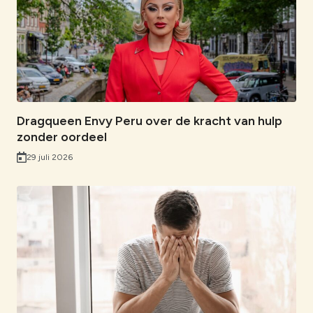
b
e
s
i
i
o
d
A
n
l
o
I
p
k
k
n
p
Dragqueen Envy Peru over de kracht van hulp
zonder oordeel
29 juli 2026