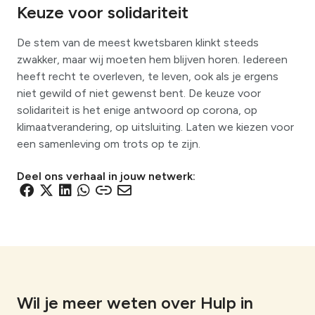
Keuze voor solidariteit
De stem van de meest kwetsbaren klinkt steeds
zwakker, maar wij moeten hem blijven horen. Iedereen
heeft recht te overleven, te leven, ook als je ergens
niet gewild of niet gewenst bent. De keuze voor
solidariteit is het enige antwoord op corona, op
klimaatverandering, op uitsluiting. Laten we kiezen voor
een samenleving om trots op te zijn.
Deel ons verhaal in jouw netwerk:
D
D
D
D
D
D
e
e
e
e
e
e
l
l
l
l
l
l
e
e
e
e
e
e
n
n
n
n
n
n
v
v
v
v
v
v
i
i
i
i
i
i
Wil je meer weten over Hulp in
a
a
a
a
a
a