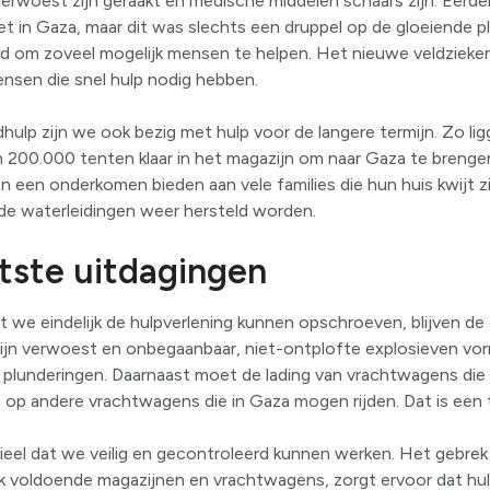
 verwoest zijn geraakt en medische middelen schaars zijn. Eerd
 in Gaza, maar dit was slechts een druppel op de gloeiende p
nd om zoveel mogelijk mensen te helpen. Het nieuwe veldzieken
ensen die snel hulp nodig hebben.
ulp zijn we ook bezig met hulp voor de langere termijn. Zo li
00.000 tenten klaar in het magazijn om naar Gaza te brenge
en een onderkomen bieden aan vele families die hun huis kwijt z
 de waterleidingen weer hersteld worden.
tste uitdagingen
at we eindelijk de hulpverlening kunnen opschroeven, blijven 
zijn verwoest en onbegaanbaar, niet-ontplofte explosieven vor
r plunderingen. Daarnaast moet de lading van vrachtwagens di
p andere vrachtwagens die in Gaza mogen rijden. Dat is een t
eel dat we veilig en gecontroleerd kunnen werken. Het gebrek a
voldoende magazijnen en vrachtwagens, zorgt ervoor dat hul