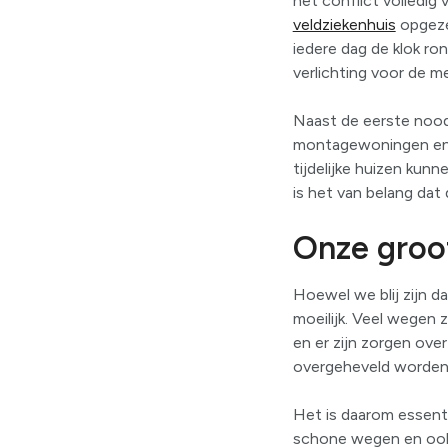
het conflict volledig
veldziekenhuis
opgezet
iedere dag de klok ro
verlichting voor de m
Naast de eerste noodh
montagewoningen en 2
tijdelijke huizen kunn
is het van belang dat
Onze groo
Hoewel we blij zijn d
moeilijk. Veel wegen 
en er zijn zorgen ove
overgeheveld worden o
Het is daarom essenti
schone wegen en ook 