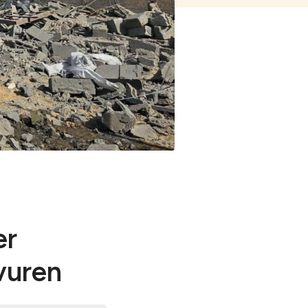
ng op rampen
orlogsrecht
er
-vuren