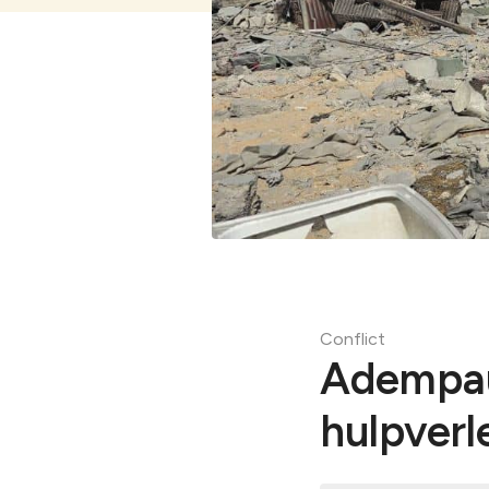
Bekijk alles
Conflict
Adempauz
hulpverl