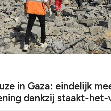
Voorbereidi
Bekijk alles
Humanitair o
Bekijk alles
e in Gaza: eindelijk me
ening dankzij staakt-het