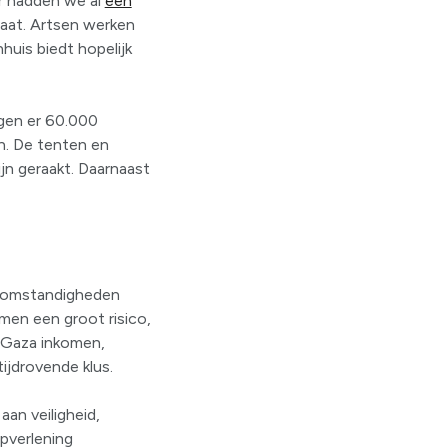
er hadden we al
een
laat. Artsen werken
huis biedt hopelijk
ggen er 60.000
n. De tenten en
ijn geraakt. Daarnaast
de omstandigheden
men een groot risico,
e Gaza inkomen,
ijdrovende klus.
an veiligheid,
pverlening