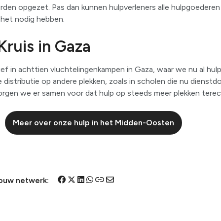
den opgezet. Pas dan kunnen hulpverleners alle hulpgoederen 
e het nodig hebben.
ruis in Gaza
ief in achttien vluchtelingenkampen in Gaza, waar we nu al hul
distributie op andere plekken, zoals in scholen die nu dienstdo
orgen we er samen voor dat hulp op steeds meer plekken tere
Meer over onze hulp in het Midden-Oosten
D
D
D
D
D
D
jouw netwerk:
e
e
e
e
e
e
l
l
l
l
l
l
e
e
e
e
e
e