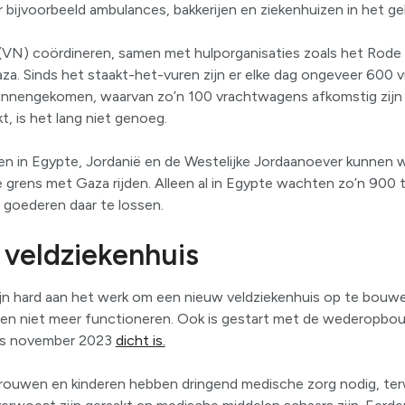
 bijvoorbeeld ambulances, bakkerijen en ziekenhuizen in het ge
(VN) coördineren, samen met hulporganisaties zoals het Rode 
za. Sinds het staakt-het-vuren zijn er elke dag ongeveer 600
nnengekomen, waarvan zo’n 100 vrachtwagens afkomstig zijn 
kt, is het lang niet genoeg.
en in Egypte, Jordanië en de Westelijke Jordaanoever kunnen
grens met Gaza rijden. Alleen al in Egypte wachten zo’n 900 
goederen daar te lossen.
 veldziekenhuis
ijn hard aan het werk om een nieuw veldziekenhuis op te bouw
en niet meer functioneren. Ook is gestart met de wederopbo
inds november 2023
dicht is.
ouwen en kinderen hebben dringend medische zorg nodig, terw