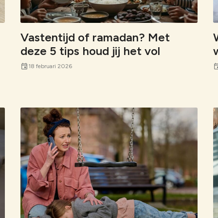
Voorbereidi
Bekijk alles
Humanitair o
Vastentijd of ramadan? Met
Bekijk alles
deze 5 tips houd jij het vol
event
eve
18 februari 2026