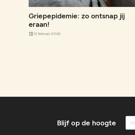
Griepepidemie: zo ontsnap jij
eraan!
event
12 februari 2026
M
e
e
r
b
e
Blijf op de hoogte