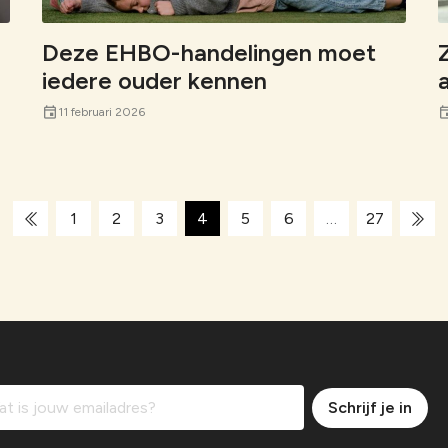
Deze EHBO-handelingen moet
iedere ouder kennen
event
eve
11 februari 2026
1
2
3
4
5
6
…
27
Schrijf je in