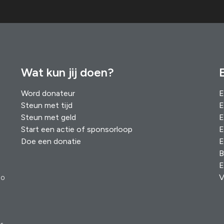
Wat kun jij doen?
Word donateur
E
Steun met tijd
E
Steun met geld
E
Start een actie of sponsorloop
E
Doe een donatie
E
B
E
V
00