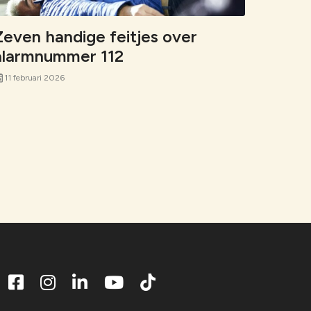
Zeven handige feitjes over
alarmnummer 112
nt
11 februari 2026