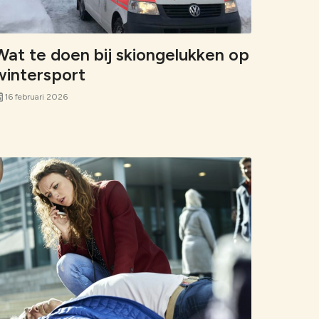
ng op rampen
orlogsrecht
Wat te doen bij skiongelukken op
wintersport
nt
16 februari 2026