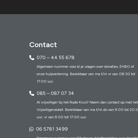
r
i
c
h
Contact
t
e
070 – 44 55 678
n
Algemeen nummer voor al je vragen over donaties, EHBO of
onze hulpverlening. Bereikbaar van ma t/m vr van 08:30 tot
17:00 uur.
085 – 087 07 34
Al vrijwilliger bij het Rode Kruis? Neem dan contact op met het
Vrijwilligersloket. Bereikbaar van ma t/m do van 9:00 tot 20:
uur, vr van 9:00 tot 17:00 uur.
06 5781 3499