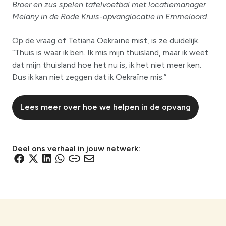
Broer en zus spelen tafelvoetbal met locatiemanager
Melany in de Rode Kruis-opvanglocatie in Emmeloord.
Op de vraag of Tetiana Oekraïne mist, is ze duidelijk.
“Thuis is waar ik ben. Ik mis mijn thuisland, maar ik weet
dat mijn thuisland hoe het nu is, ik het niet meer ken.
Dus ik kan niet zeggen dat ik Oekraïne mis.”
Lees meer over hoe we helpen in de opvang
Deel ons verhaal in jouw netwerk:
D
D
D
D
D
D
e
e
e
e
e
e
l
l
l
l
l
l
e
e
e
e
e
e
n
n
n
n
n
n
v
v
v
v
v
v