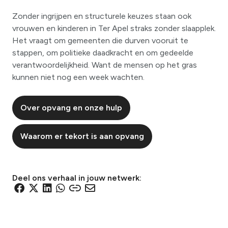
Zonder ingrijpen en structurele keuzes staan ook
vrouwen en kinderen in Ter Apel straks zonder slaapplek.
Het vraagt om gemeenten die durven vooruit te
stappen, om politieke daadkracht en om gedeelde
verantwoordelijkheid. Want de mensen op het gras
kunnen niet nog een week wachten.
Over opvang en onze hulp
Waarom er tekort is aan opvang
Deel ons verhaal in jouw netwerk:
D
D
D
D
D
D
e
e
e
e
e
e
l
l
l
l
l
l
e
e
e
e
e
e