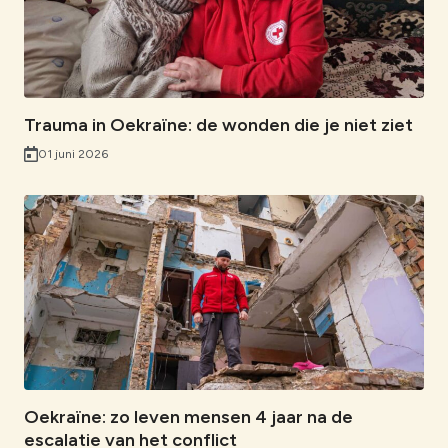
o
d
A
n
l
o
I
p
k
k
n
p
Trauma in Oekraïne: de wonden die je niet ziet
01 juni 2026
Oekraïne: zo leven mensen 4 jaar na de
escalatie van het conflict