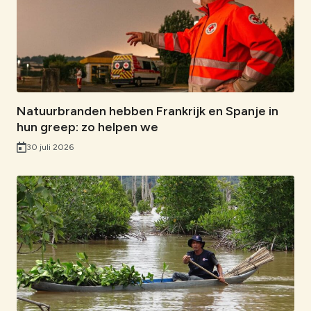
o
d
A
n
l
o
I
p
k
k
n
p
Natuurbranden hebben Frankrijk en Spanje in
hun greep: zo helpen we
30 juli 2026